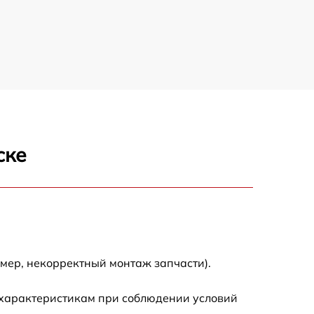
3500 р
3900 р
3800 р
3300 р
ске
2300 р
2200 р
2500 р
мер, некорректный монтаж запчасти).
2200 р
 характеристикам при соблюдении условий