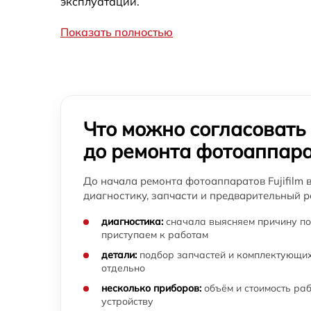
эксплуатации.
фотоаппарата Fujifilm
Показать полностью
Замена устройства стабилизации
фотоаппарата Fujifilm
Замена передней панели фотоаппарата
Fujifilm
Замена задней панели фотоаппарата Fujifi
Что можно согласовать
до ремонта фотоаппар
Замена линз фотоаппарата Fujifilm
До начала ремонта фотоаппаратов Fujifilm 
Замена диска управления фотоаппарата
диагностику, запчасти и предварительный р
Fujifilm
диагностика:
сначала выясняем причину по
приступаем к работам
Замена вспышки фотоаппарата Fujifilm
детали:
подбор запчастей и комплектующих
отдельно
Юстировка фотоаппарата Fujifilm
несколько приборов:
объём и стоимость ра
устройству