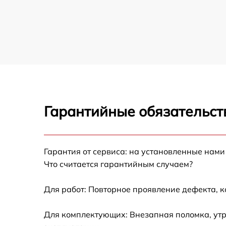
Fujifilm
Устранение битых пикселей на CCD/CMOS
матрице фотоаппарата Fujifilm
Замена платы отсека карты памяти
фотоаппарата Fujifilm
Замена материнской платы фотоаппарата
Fujifilm
Гарантийные обязательст
Замена затвора фотоаппарата Fujifilm
Замена корпуса фотоаппарата Fujifilm
Гарантия от сервиса: на установленные нами
Что считается гарантийным случаем?
Замена контроллера питания фотоаппарат
Fujifilm
Для работ: Повторное проявление дефекта, 
Замена дисплея (экрана) фотоаппарата
Fujifilm
Для комплектующих: Внезапная поломка, утр
Замена фокусировочного экрана