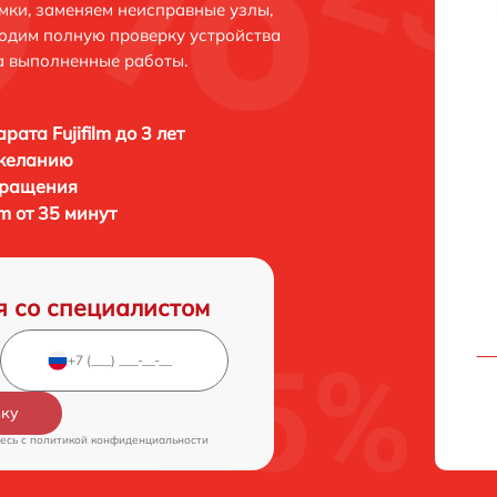
мки, заменяем неисправные узлы,
одим полную проверку устройства
а выполненные работы.
ата Fujifilm до 3 лет
 желанию
бращения
m от 35 минут
я со специалистом
вку
есь c
политикой конфиденциальности