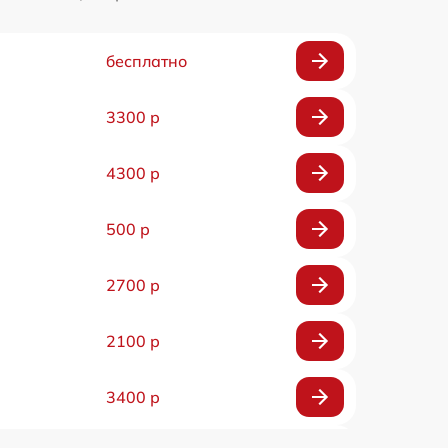
бесплатно
3300 р
4300 р
500 р
2700 р
2100 р
3400 р