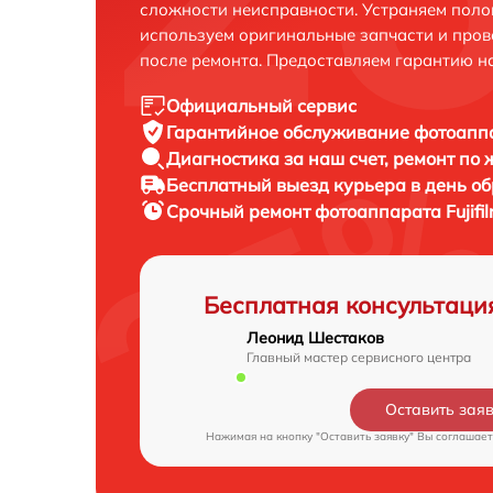
сложности неисправности. Устраняем поло
используем оригинальные запчасти и пров
после ремонта. Предоставляем гарантию н
Официальный сервис
Гарантийное обслуживание
фотоаппар
Диагностика за наш счет,
ремонт по
Бесплатный выезд курьера
в день о
Срочный ремонт
фотоаппарата Fujifil
Бесплатная консультаци
Леонид Шестаков
Главный мастер сервисного центра
Оставить зая
Нажимая на кнопку "Оставить заявку" Вы соглашает