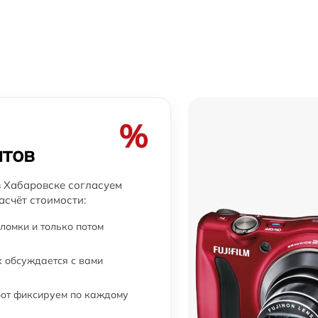
от 60 мин
от 60 мин
от 60 мин
lm
от 60 мин
%
атов
от 60 мин
в Хабаровске согласуем
асчёт стоимости:
от 60 мин
ломки и только потом
от 60 мин
 обсуждается с вами
от 60 мин
бот фиксируем по каждому