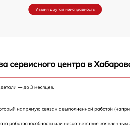
от 60 мин
У меня другая неисправность
от 60 мин
от 60 мин
от 60 мин
ва сервисного центра в Хабаров
от 60 мин
от 60 мин
 детали — до 3 месяцев.
а
от 60 мин
который напрямую связан с выполненной работой (напри
от 60 мин
ата работоспособности или несоответствие заявленным