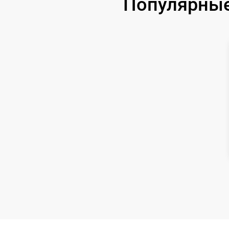
Популярные 
Чистка CCD/CMOS матрицы
Замена байонета
Замена кнопки включения
Замена микрофона
Замена аккумулятора
Программный ремонт