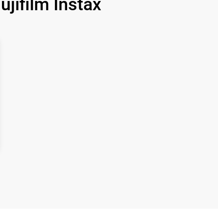
ifilm Instax
3500 р
3400 р
2100 р
2700 р
500 р
2900 р