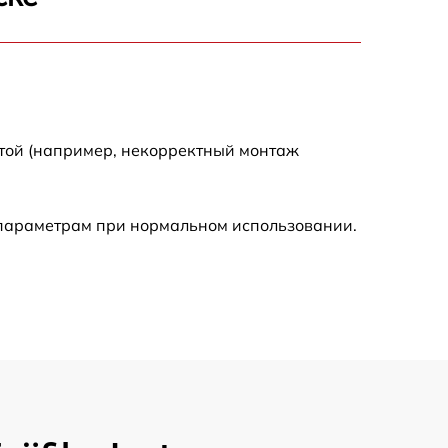
2700 р
2200 р
2200 р
отой (например, некорректный монтаж
4300 р
 параметрам при нормальном использовании.
2300 р
3300 р
3800 р
3900 р