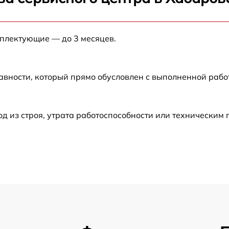
от 60 мин
мплектующие — до 3 месяцев.
от 60 мин
от 60 мин
авности, который прямо обусловлен с выполненной раб
от 60 мин
 из строя, утрата работоспособности или техническим
от 60 мин
от 60 мин
от 60 мин
от 60 мин