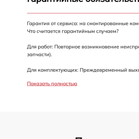
Замена фокусировочного экрана
Гарантия от сервиса: на смонтированные ко
Замена дисплея (экрана)
Что считается гарантийным случаем?
Замена корпуса
Для работ: Повторное возникновение неиспр
запчасти).
Замена CCD/CMOS матрицы
Для комплектующих: Преждевременный выход
Замена затвора
Показать полностью
Замена материнской платы
Замена платы отсека карты памяти
Устранение битых пикселей на
CCD/CMOS матрице