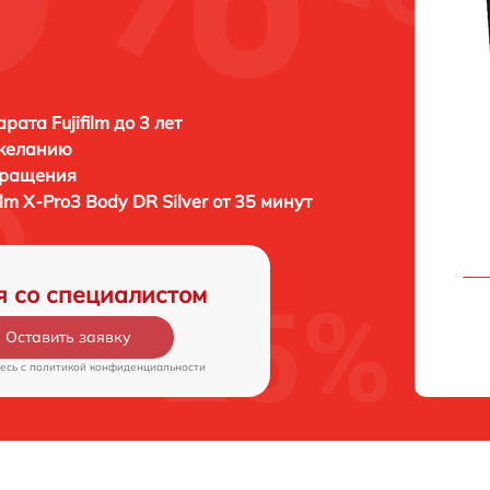
ата Fujifilm до 3 лет
 желанию
бращения
film X-Pro3 Body DR Silver от 35 минут
я со специалистом
Оставить заявку
есь c
политикой конфиденциальности