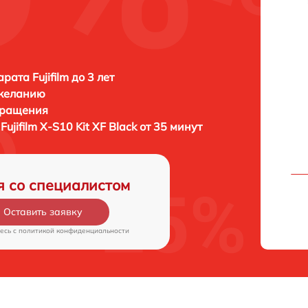
ата Fujifilm до 3 лет
 желанию
бращения
а
Fujifilm X-S10 Kit XF Black от 35 минут
я со специалистом
Оставить заявку
есь c
политикой конфиденциальности