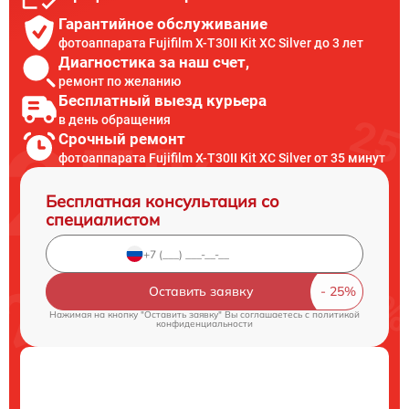
Гарантийное обслуживание
фотоаппарата Fujifilm X-T30II Kit XC Silver до 3 лет
Диагностика за наш счет,
ремонт по желанию
Бесплатный выезд курьера
в день обращения
Срочный ремонт
фотоаппарата Fujifilm X-T30II Kit XC Silver от 35 минут
Бесплатная консультация со
специалистом
Оставить заявку
Нажимая на кнопку "Оставить заявку" Вы соглашаетесь c
политикой
конфиденциальности