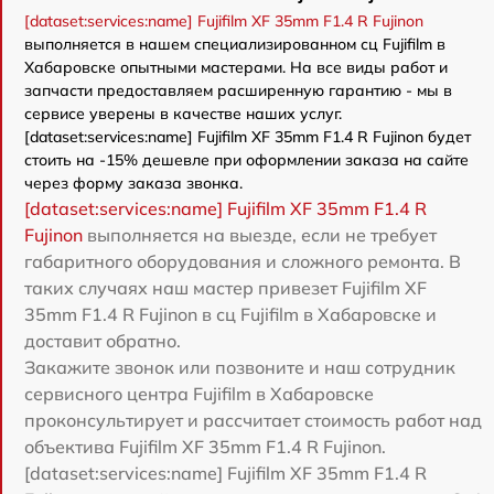
[dataset:services:name] Fujifilm XF 35mm F1.4 R Fujinon
выполняется в нашем специализированном сц Fujifilm в
Хабаровске опытными мастерами. На все виды работ и
запчасти предоставляем расширенную гарантию - мы в
сервисе уверены в качестве наших услуг.
[dataset:services:name] Fujifilm XF 35mm F1.4 R Fujinon будет
стоить на -15% дешевле при оформлении заказа на сайте
через форму заказа звонка.
[dataset:services:name] Fujifilm XF 35mm F1.4 R
Fujinon
выполняется на выезде, если не требует
габаритного оборудования и сложного ремонта. В
таких случаях наш мастер привезет Fujifilm XF
35mm F1.4 R Fujinon в сц Fujifilm в Хабаровске и
доставит обратно.
Закажите звонок или позвоните и наш сотрудник
сервисного центра Fujifilm в Хабаровске
проконсультирует и рассчитает стоимость работ над
объектива Fujifilm XF 35mm F1.4 R Fujinon.
[dataset:services:name] Fujifilm XF 35mm F1.4 R