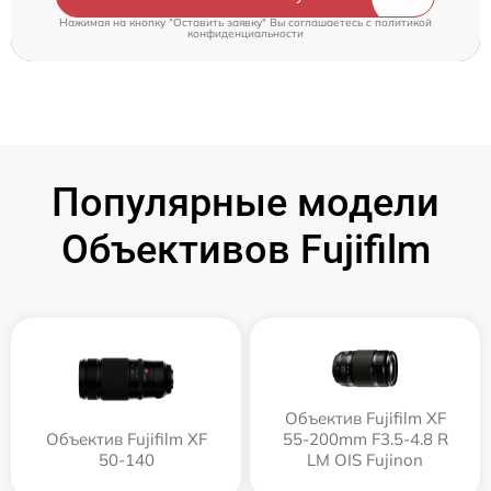
Нажимая на кнопку "Оставить заявку" Вы соглашаетесь c
политикой
конфиденциальности
Популярные модели
Объективов Fujifilm
Объектив Fujifilm XF
Объектив Fujifilm XF
55-200mm F3.5-4.8 R
50-140
LM OIS Fujinon